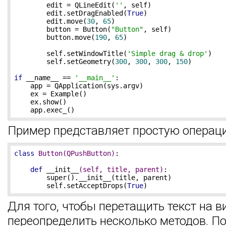
        edit = QLineEdit(
''
, self)

        edit.setDragEnabled(
True
)

        edit.move(
30
, 
65
)

        button = Button(
"Button"
, self)

        button.move(
190
, 
65
)

        self.setWindowTitle(
'Simple drag & drop'
)

        self.setGeometry(
300
, 
300
, 
300
, 
150
)

if
 __name__ == 
'__main__'
:

    app = QApplication(sys.argv)

    ex = Example()

    ex.show()

    app.exec_()
Пример представляет простую операц
class
Button
(QPushButton)
:
def
__init__
(self, title, parent)
:
        super().__init__(title, parent)

        self.setAcceptDrops(
True
)
Для того, чтобы перетащить текст на 
переопределить несколько методов. По