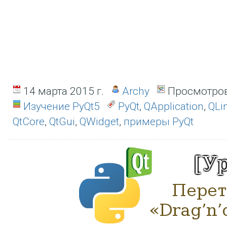
14 марта 2015 г.
Archy
Просмотров
Изучение PyQt5
PyQt
,
QApplication
,
QLi
QtCore
,
QtGui
,
QWidget
,
примеры PyQt