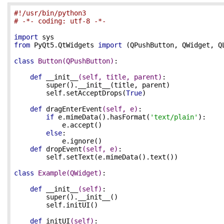
#!/usr/bin/python3
# -*- coding: utf-8 -*-
import
from
 PyQt5.QtWidgets 
import
 (QPushButton, QWidget, QL
class
Button
(QPushButton)
:
def
__init__
(self, title, parent)
:
        super().__init__(title, parent)

        self.setAcceptDrops(
True
)

def
dragEnterEvent
(self, e)
:
if
 e.mimeData().hasFormat(
'text/plain'
):

            e.accept()

else
:

            e.ignore() 

def
dropEvent
(self, e)
:
        self.setText(e.mimeData().text()) 

class
Example
(QWidget)
:
def
__init__
(self)
:
        super().__init__()

        self.initUI()

def
initUI
(self)
: