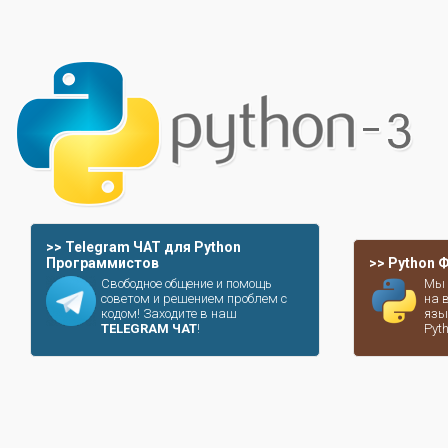
>> Telegram ЧАТ для Python
Программистов
>> Python
Свободное общение и помощь
Мы 
советом и решением проблем с
на 
кодом! Заходите в наш
язы
TELEGRAM ЧАТ
!
Pyt