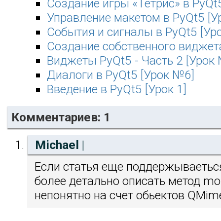
Создание игры «Тетрис» в PyQt
Управление макетом в PyQt5 [У
События и сигналы в PyQt5 [Ур
Создание собственного виджета
Виджеты PyQt5 - Часть 2 [Урок
Диалоги в PyQt5 [Урок №6]
Введение в PyQt5 [Урок 1]
Комментариев: 1
Michael
|
Если статья еще поддержываеться
более детально описать метод mo
непонятно на счет обьектов QMim