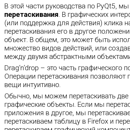
В этой части руководства по PyQt5, м
перетаскивания
. В графических интер
(или поддержка для действия) клика н
перетаскивания его в другое положени
объект. В общем, это может быть испо
множество видов действий, или созда
между двумя абстрактными объектами
Drag’n’drop – это часть графического 
Операции перетаскивания позволяют 
вещи интуитивно.
Обычно, мы можем перетаскивать две 
графические объекты. Если мы перета
приложения в другое, мы перетаскива
перетаскиваем таблицу в Firefox и пер
перетаскиваем графический компонент