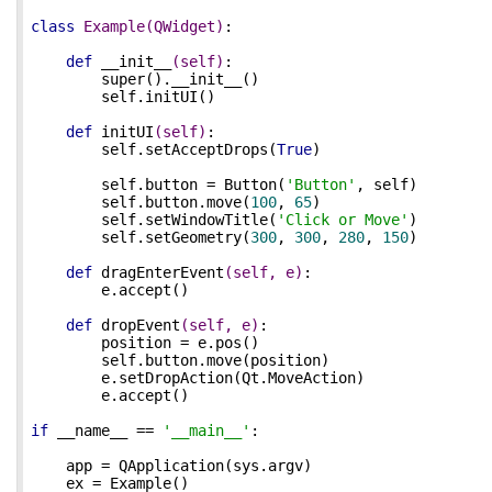
class
Example
(QWidget)
:
def
__init__
(self)
:
        super().__init__()

        self.initUI()

def
initUI
(self)
:
        self.setAcceptDrops(
True
)

        self.button = Button(
'Button'
, self)

        self.button.move(
100
, 
65
)

        self.setWindowTitle(
'Click or Move'
)

        self.setGeometry(
300
, 
300
, 
280
, 
150
)

def
dragEnterEvent
(self, e)
:
        e.accept()

def
dropEvent
(self, e)
:
        position = e.pos()

        self.button.move(position)

        e.setDropAction(Qt.MoveAction)

        e.accept()

if
 __name__ == 
'__main__'
:

    app = QApplication(sys.argv)

    ex = Example()
