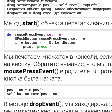
drag.setMimeData(mimeData)

drag.setHotSpot(e.pos() - self.rect().topLeft())

Создаётся объект QDrag. Класс обеспечивает поддержку
dropAction = drag.exec_(Qt.MoveAction)
Метод
start
() объекта перетаскивания 
def
mousePressEvent
(self, e)
:
    QPushButton.mousePressEvent(self, e)

if
 e.button() == Qt.LeftButton:

        print(
'press'
)
Мы печатаем «нажата» в консоли, ес
на кнопку. Обратите внмание, что мы
mousePressEvent
() в родителе. В про
кнопка была нажата.
position = e.pos()

self.button.move(position)
В методе
dropEvent
(), мы закодировали
мы отпустим кнопку мыши и завершим