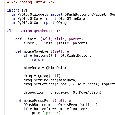
# -*- coding: utf-8 -*-
import
from
 PyQt5.QtWidgets 
import
from
 PyQt5.QtCore 
import
from
 PyQt5.QtGui 
import
 QDrag

class
Button
(QPushButton)
:
def
__init__
(self, title, parent)
:
        super().__init__(title, parent)

def
mouseMoveEvent
(self, e)
:
if
 e.buttons() != Qt.RightButton:

return
        mimeData = QMimeData()

        drag = QDrag(self)

        drag.setMimeData(mimeData)

        drag.setHotSpot(e.pos() - self.rect().topLeft
        dropAction = drag.exec_(Qt.MoveAction)

def
mousePressEvent
(self, e)
:
        QPushButton.mousePressEvent(self, e)

if
 e.button() == Qt.LeftButton:

            print(
'press'
)
