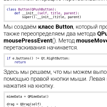
class
Button
(QPushButton)
:
def
__init__
(self, title, parent)
:
        super().__init__(title, parent)
Мы создаём
класс Button
, который п
также переопределяем два метода
QPu
mousePressEvent
(). Метод
mouseMov
перетаскивания начинается.
if
 e.buttons() != Qt.RightButton:

return
Здесь мы решаем, что мы можем выпол
помощью правой кнопки мыши. Левая 
нажатия на кнопку.
mimeData = QMimeData()

drag = QDrag(self)
