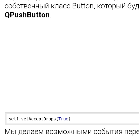
собственный класс Button, который бу
QPushButton
.
self.setAcceptDrops(
True
)
Мы делаем возможными события пере