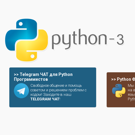
>> Telegram ЧАТ для Python
Программистов
>> Python
Свободное общение и помощь
Мы 
советом и решением проблем с
на 
кодом! Заходите в наш
язы
TELEGRAM ЧАТ
!
Pyt