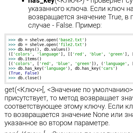
has_key
(<Ключ>) - проверяет с
указанного ключа. Если ключ на
возвращается значение True, в
случае - False. Пример:
>>> 
db = shelve.open(
'base2.txt'
>>> 
db = shelve.open(
'file2.txt'
>>> 
db.keys(), db.values()

([
'colors'
, 
'language'
], [[
'red'
, 
'blue'
, 
'green'
], 
>>> 
db.items()

[(
'colors'
, [
'red'
, 
'blue'
, 
'green'
]), (
'language'
, 
>>> 
db.has_key(
'language'
), db.has_key(
'cars'
)

(
True
, 
False
>>> 
db.close()
get(<Ключ>[, <Значение по умолчанию>]
присутствует, то метод возвращает зна
соответствующее этому ключу. Если кл
то возвращается значение None или зн
указанное во втором параметре.