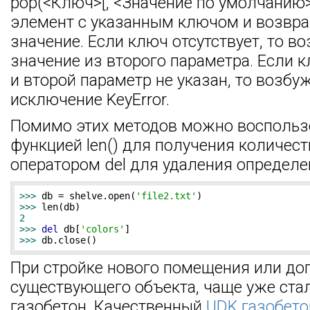
pop(<Ключ>[, <Значение по умолчанию>]
элемент с указанным ключом и возвра
значение. Если ключ отсутствует, то в
значение из второго параметра. Если к
и второй параметр не указан, то возбу
исключение KeyError.
Помимо этих методов можно воспольз
функцией len() для получения количес
оператором del для удаления определе
>>> 
db = shelve.open(
'file2.txt'
>>> 
2
>>> 
del
 db[
'colors'
>>> 
db.close()
При стройке нового помещения или до
существующего объекта, чаще уже ста
газобетон. Качественный
UDK газобето