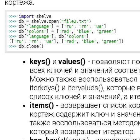
кортежа.
>>> 
import
>>> 
db = shelve.open(
"file2.txt"
>>> 
db[
'language'
] = [
'ru'
, 
'rn'
, 
'ua'
>>> 
db[
'colors'
] = [
'red'
, 
'blue'
, 
'green'
>>> 
db[
'language'
], db[
'colors'
]

([
'ru'
, 
'rn'
, 
'ua'
], [
'red'
, 
'blue'
, 
'green'
>>> 
db.close()
keys()
и
values()
- позволяют по
всех ключей и значений соответ
Можно также воспользоваться
iterkeys() и itervalues(), которы
список ключей и значений, а ит
items()
- возвращает список ко
кортеж содержит ключ и значе
также воспользоваться методом 
который возвращает итератор.