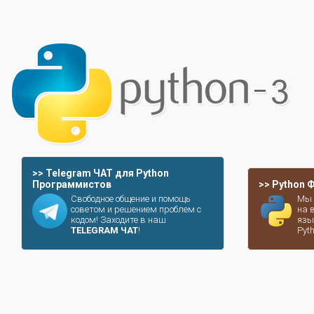
>> Telegram ЧАТ для Python
Программистов
>> Python
Свободное общение и помощь
Мы 
советом и решением проблем с
на 
кодом! Заходите в наш
язы
TELEGRAM ЧАТ
!
Pyt