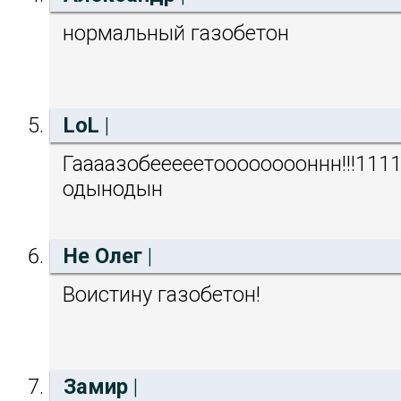
нормальный газобетон
LoL
|
Гаааазобееееетооооооооннн!!!1111
одынодын
Не Олег
|
Воистину газобетон!
Замир
|