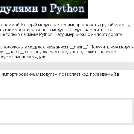
рограммой. Каждый модуль может импортировать другой
модуль
,
внутри импортированного модуля. Следует заметить, что
е только на языке Python. Например, можно импортировать
сположены в модуле с названием "__main__". Получить имя модуля
бут __name__ для запускаемого модуля содержит значение
ыведем название модуля:
и импортированным модулем, позволяет код, приведенный в