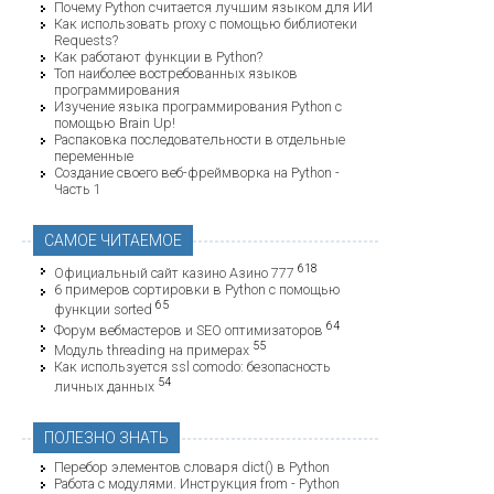
Почему Python считается лучшим языком для ИИ
Как использовать proxy с помощью библиотеки
Requests?
Как работают функции в Python?
Топ наиболее востребованных языков
программирования
Изучение языка программирования Python с
помощью Brain Up!
Распаковка последовательности в отдельные
переменные
Создание своего веб-фреймворка на Python -
Часть 1
САМОЕ ЧИТАЕМОЕ
618
Официальный сайт казино Азино 777
6 примеров сортировки в Python с помощью
65
функции sorted
64
Форум вебмастеров и SEO оптимизаторов
55
Модуль threading на примерах
Как используется ssl comodo: безопасность
54
личных данных
ПОЛЕЗНО ЗНАТЬ
Перебор элементов словаря dict() в Python
Работа с модулями. Инструкция from - Python