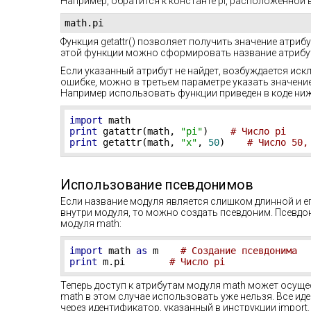
Например, обратится к константе pi, расположенной 
math.pi
Функция getattr() позволяет получить значение атри
этой функции можно сформировать название атрибу
Если указанный атрибут не найдет, возбуждается иск
ошибке, можно в третьем параметре указать значение
Например использовать функции приведен в коде ниж
import
print
 gatattr(math, 
"pi"
)    
# Число pi
print
 getattr(math, 
"x"
, 
50
)    
# Число 50,
Использование псевдонимов
Если название модуля является слишком длинной и е
внутри модуля, то можно создать псевдоним. Псевдо
модуля math:
import
 math 
as
 m    
# Создание псевдонима
print
 m.pi        
# Число pi
Теперь доступ к атрибутам модуля math может осущ
math в этом случае использовать уже нельзя. Все и
через идентификатор, указанный в инструкции import