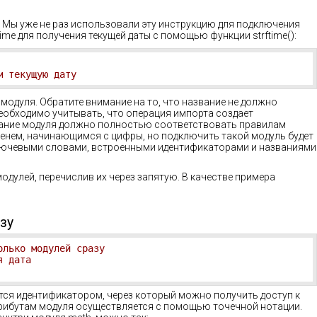
. Мы уже не раз использовали эту инструкцию для подключения
me для получения текущей даты с помощью функции strftime():
м текущую дату
модуля. Обратите внимание на то, что название не должно
необходимо учитывать, что операция импорта создает
вание модуля должно полностью соответствовать правилам
енем, начинающимся с цифры, но подключить такой модуль будет
 ключевыми словами, встроенными идентификаторами и названиями
дулей, перечислив их через запятую. В качестве примера
зу
олько модулей сразу
я дата
тся идентификатором, через который можно получить доступ к
трибутам модуля осуществляется с помощью точечной нотации.