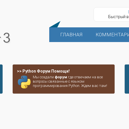
Быстрый в
ГЛАВНАЯ
КОММЕНТАР
>> Python Форум Помощи!
Мы создали
форум
где отвечаем на все
вопросы связанные с языком
программирования Python. Ждем вас там!