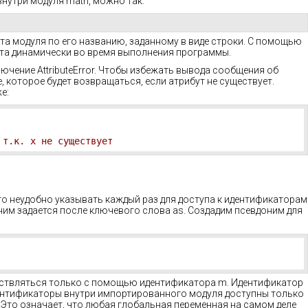
внутри модуля math, можно так:
бута модуля по его названию, заданному в виде строки. С помощью
та динамически во время выполнения программы.
лючение AttributeError. Чтобы избежать вывода сообщения об
, которое будет возвращаться, если атрибут не существует.
е:
 т.к. x не существует
го неудобно указывать каждый раз для доступа к идентификаторам
ним задается после ключевого слова as. Создадим псевдоним для
ествляться только с помощью идентификатора m. Идентификатор
дентификаторы внутри импортированного модуля доступны только
. Это означает, что любая глобальная переменная на самом деле