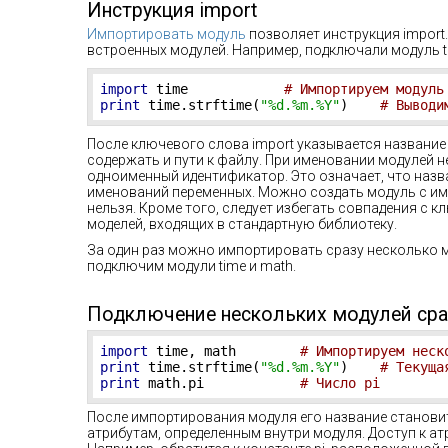
Инструкция import
Импортировать модуль
позволяет инструкция import
встроенных модулей. Например, подключали модуль ti
import
 time            
# Импортируем модуль
print
 time.strftime(
"%d.%m.%Y"
)    
# Выводи
После ключевого слова import указывается название 
содержать и пути к файлу. При именовании модулей 
одноименный идентификатор. Это означает, что наз
именований переменных. Можно создать модуль с им
нельзя. Кроме того, следует избегать совпадения с
моделей, входящих в стандартную библиотеку.
За один раз можно импортировать сразу несколько мо
подключим модули time и math.
Подключение нескольких модулей сра
import
 time, math        
# Импортируем неск
print
 time.strftime(
"%d.%m.%Y"
)    
# Текуща
print
 math.pi            
# Число pi
После импортирования модуля его название станови
атрибутам, определенным внутри модуля. Доступ к а