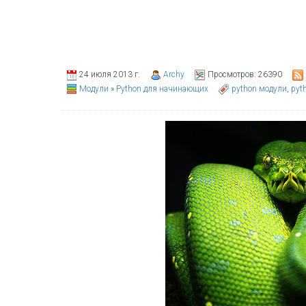
24 июля 2013 г.
Archy
Просмотров:
26390
Модули
»
Python для начинающих
python модули
,
pyt