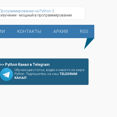
Программирование на Python 3
 изучении - мощный в программировании
ИИ
КОНТАКТЫ
АРХИВ
RSS
>> Python Канал в Telegram
Обучающие статьи, видео и новости из мира
Python. Подпишитесь на наш
TELEGRAM
КАНАЛ
!