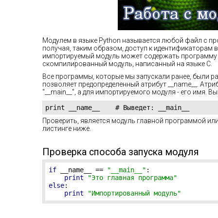
Модулем в языке Python называется любой файл с п
получая, таким образом, доступ к идентификаторам 
импортируемый модуль может содержать программу н
скомпилированный модуль, написанный на языке C.
Все программы, которые мы запускали ранее, были ра
позволяет предопределенный атрибут __name__. Атри
"__main__", а для импортируемого модуля - его имя. В
print __name__    # Выведет: __main__
Проверить, является модуль главной программой ил
листинге ниже.
Проверка способа запуска модуля
if
 __name__ == 
"__main__"
:

print
"Это главная программа"
else
:

print
"Импортированный модуль"