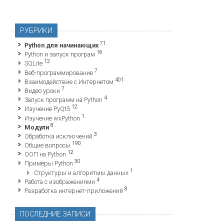
РУБРИКИ
71
Python для начинающих
16
Python и запуск програм
12
SQLite
7
Веб-программирование
401
Взаимодействие с Интернетом
7
Видео уроки
4
Запуск программ на Python
12
Изучение PyQt5
1
Изучение wxPython
8
Модули
3
Обработка исключений
190
Общие вопросы
12
ООП на Python
30
Примеры Python
1
Структуры и алгоритмы данных
4
Работа с изображениями
8
Разработка интернет-приложений
ПОСЛЕДНИЕ ЗАПИСИ