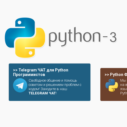
>> Telegram ЧАТ для Python
Программистов
>> Python
Свободное общение и помощь
Мы 
советом и решением проблем с
на 
кодом! Заходите в наш
язы
TELEGRAM ЧАТ
!
Pyt