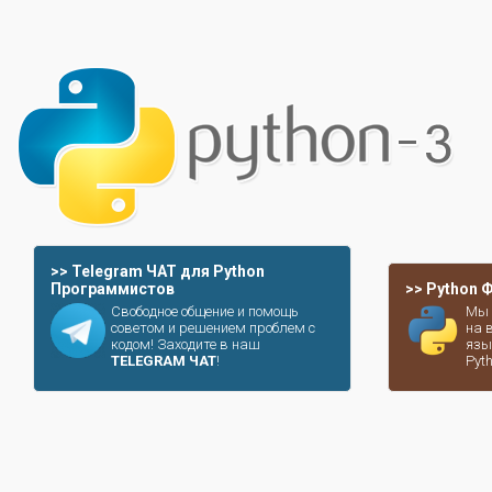
>> Telegram ЧАТ для Python
Программистов
>> Python
Свободное общение и помощь
Мы 
советом и решением проблем с
на 
кодом! Заходите в наш
язы
TELEGRAM ЧАТ
!
Pyt