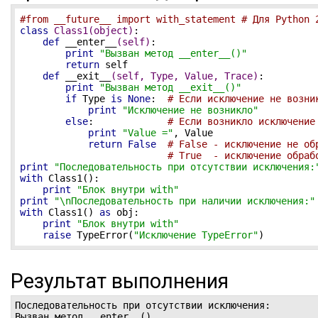
#from __future__ import with_statement # Для Python 
class
Class1
(object)
:
def
__enter__
(self)
:
print
"Вызван метод __enter__()"
return
 self

def
__exit__
(self, Type, Value, Trace)
:
print
"Вызван метод __exit__()"
if
 Type 
is
None
:  
# Если исключение не возни
print
"Исключение не возникло"
else
:             
# Если возникло исключение
print
"Value ="
, Value

return
False
# False - исключение не об
# True  - исключение обраб
print
"Последовательность при отсутствии исключения:
with
 Class1():

print
"Блок внутри with"
print
"\nПоследовательность при наличии исключения:"
with
 Class1() 
as
 obj:

print
"Блок внутри with"
raise
 TypeError(
"Исключение TypeError"
)
Результат выполнения
Последовательность при отсутствии исключения:

Вызван метод __enter__()
