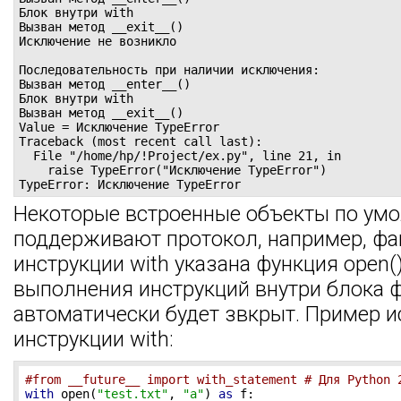
Блок внутри with

Вызван метод __exit__()

Исключение не возникло

Последовательность при наличии исключения:

Вызван метод __enter__()

Блок внутри with

Вызван метод __exit__()

Value = Исключение TypeError

Traceback (most recent call last):

  File "/home/hp/!Project/ex.py", line 21, in 
    raise TypeError("Исключение TypeError")

TypeError: Исключение TypeError
Некоторые встроенные объекты по ум
поддерживают протокол, например, фа
инструкции with указана функция open()
выполнения инструкций внутри блока 
автоматически будет звкрыт. Пример 
инструкции with:
#from __future__ import with_statement # Для Python 
with
 open(
"test.txt"
, 
"a"
) 
as
 f:
