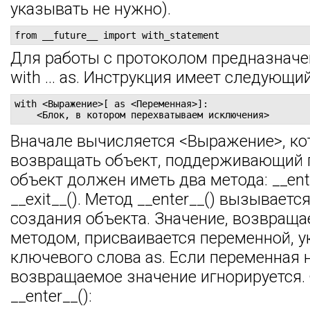
указывать не нужно).
from __future__ import with_statement
Для работы с протоколом предназначе
with ... as. Инструкция имеет следующи
with <Выражение>[ as <Переменная>]:

    <Блок, в котором перехватываем исключения>
Вначале вычисляется <Выражение>, к
возвращать объект, поддерживающий п
объект должен иметь два метода: __ente
__exit__(). Метод __enter__() вызываетс
создания объекта. Значение, возвращ
методом, присваивается переменной, у
ключевого слова as. Если переменная н
возвращаемое значение игнорируется.
__enter__():