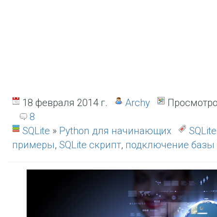
18 февраля 2014 г.
Archy
Просмотро
8
SQLite
»
Python для начинающих
SQLite
примеры
,
SQLite скрипт
,
подключение базы s