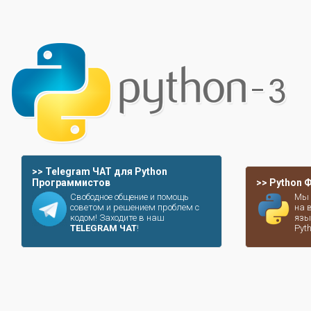
>> Telegram ЧАТ для Python
Программистов
>> Python
Свободное общение и помощь
Мы 
советом и решением проблем с
на 
кодом! Заходите в наш
язы
TELEGRAM ЧАТ
!
Pyt