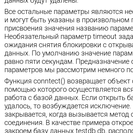
данных будут удалены.
Все остальные параметры являются н
и могут быть указаны в произвольном 
присвоения значения названию параме
Необязательный параметр timeout зад
ожидания снятия блокировки с откры
данных. По умолчанию значение парам
равно пяти секундам. Предназначение
параметров мы рассмотрим немного п
Функция conntect() возвращает объект 
помощью которого осуществляется вс
работа с базой данных. Если открыть б
удалось, то возбуждается исключение.
закрывается, когда вызывается метод c
соединения. В качестве примера открое
закроем базу данных testdb.db, распо