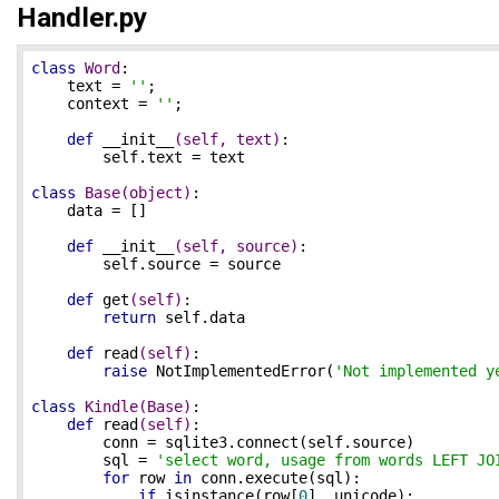
Handler.py
class
Word
:
    text = 
''
;

    context = 
''
;

def
__init__
(self, text)
:
        self.text = text

class
Base
(object)
:
    data = []

def
__init__
(self, source)
:
        self.source = source

def
get
(self)
:
return
 self.data

def
read
(self)
:
raise
 NotImplementedError(
'Not implemented y
class
Kindle
(Base)
:
def
read
(self)
:
        conn = sqlite3.connect(self.source)

        sql = 
'select word, usage from words LEFT JO
for
 row 
in
 conn.execute(sql):

if
 isinstance(row[
0
], unicode):
