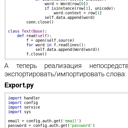
                word = Word(row[
0
])

if
 isinstance(row[
1
], unicode):

                    word.context = row[
1
]

                self.data.append(word)

        conn.close()

class
Text
(Base)
:
def
read
(self)
:
        f = open(self.source)

for
 word 
in
 f.readlines():

            self.data.append(Word(word))

        f.close()
А теперь реализация непосредст
экспортировать/импортировать слова:
Export.py
import
import
import
import
 sys

email = config.auth.get(
'email'
)

password = config.auth.get(
'password'
)
