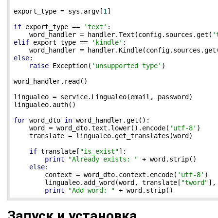
export_type = sys.argv[
1
]

if
 export_type == 
'text'
:

    word_handler = handler.Text(config.sources.get(
'
elif
 export_type == 
'kindle'
:

    word_handler = handler.Kindle(config.sources.get
else
:

raise
 Exception(
'unsupported type'
)

word_handler.read()

lingualeo = service.Lingualeo(email, password)

lingualeo.auth()

for
 word_dto 
in
 word_handler.get():

    word = word_dto.text.lower().encode(
'utf-8'
)

    translate = lingualeo.get_translates(word)

if
 translate[
"is_exist"
]:

print
"Already exists: "
 + word.strip()

else
:

        context = word_dto.context.encode(
'utf-8'
)

        lingualeo.add_word(word, translate[
"tword"
],
print
"Add word: "
 + word.strip()
Запуск и установка