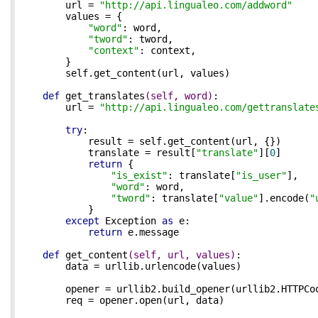
        url = 
"http://api.lingualeo.com/addword"
        values = {

"word"
: word,

"tword"
: tword,

"context"
: context,

        }

        self.get_content(url, values)

def
get_translates
(self, word)
:
        url = 
"http://api.lingualeo.com/gettranslate
try
:

            result = self.get_content(url, {})

            translate = result[
"translate"
][
0
]

return
 {

"is_exist"
: translate[
"is_user"
],

"word"
: word,

"tword"
: translate[
"value"
].encode(
"
            }

except
 Exception 
as
 e:

return
 e.message

def
get_content
(self, url, values)
:
        data = urllib.urlencode(values)

        opener = urllib2.build_opener(urllib2.HTTPCoo
        req = opener.open(url, data)
