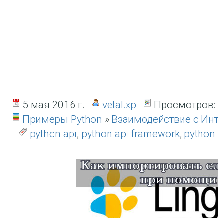
5 мая 2016 г.
vetal.xp
Просмотров:
Примеры Python
»
Взаимодействие с Ин
python api
,
python api framework
,
python 