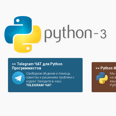
>> Telegram ЧАТ для Python
Программистов
>> Python
Свободное общение и помощь
Мы 
советом и решением проблем с
на 
кодом! Заходите в наш
язы
TELEGRAM ЧАТ
!
Pyt