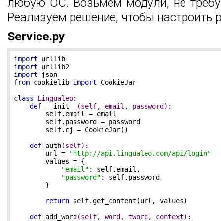
любую ОС. Возьмем модули, не требу
Реализуем решение, чтобы настроить ра
Service.py
import
import
import
from
 cookielib 
import
 CookieJar

class
Lingualeo
:
def
__init__
(self, email, password)
:
        self.email = email

        self.password = password

        self.cj = CookieJar()

def
auth
(self)
:
        url = 
"http://api.lingualeo.com/api/login"
        values = {

"email"
: self.email,

"password"
: self.password

        }

return
 self.get_content(url, values)

def
add_word
(self, word, tword, context)
: