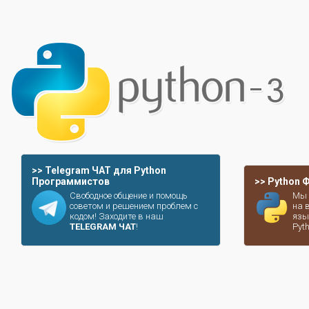
>> Telegram ЧАТ для Python
Программистов
>> Python
Свободное общение и помощь
Мы 
советом и решением проблем с
на 
кодом! Заходите в наш
язы
TELEGRAM ЧАТ
!
Pyt