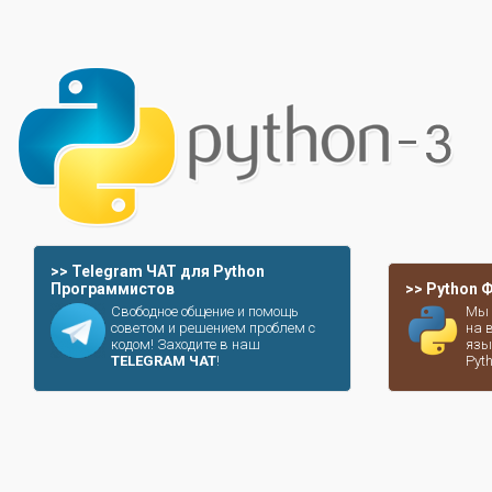
>> Telegram ЧАТ для Python
Программистов
>> Python
Свободное общение и помощь
Мы 
советом и решением проблем с
на 
кодом! Заходите в наш
язы
TELEGRAM ЧАТ
!
Pyt