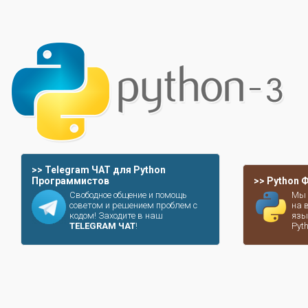
>> Telegram ЧАТ для Python
Программистов
>> Python
Свободное общение и помощь
Мы 
советом и решением проблем с
на 
кодом! Заходите в наш
язы
TELEGRAM ЧАТ
!
Pyt