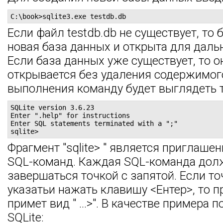
C:\book>sqlite3.exe testdb.db
Если файл testdb.db не существует, то 
новая база данных и открыта для даль
Если база данных уже существует, то о
открывается без удаления содержимого
выполнения команду будет выглядеть т
SQLite version 3.6.23

Enter ".help" for instructions

Enter SQL statements terminated with a ";"

sqlite>
Фрагмент "sqlite> " является приглаше
SQL-команд. Каждая SQL-команда дол
завершаться точкой с запятой. Если то
указатьи нажать клавишу <Ентер>, то 
примет вид " ...>". В качестве примера
SQLite: