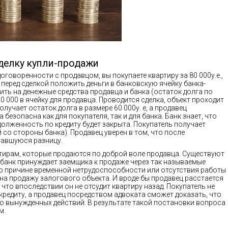
делку купли-продажи
оговоренности с продавцом, вы покупаете квартиру за 80 000у.е.,
– перед сделкой положить деньги в банковскую ячейку банка-
лить на денежные средства продавца и банка (остаток долга по
 20 000 в ячейку для продавца. Проводится сделка, объект проходит
учает остаток долга в размере 60 000у. е, а продавец
 безопасна как для покупателя, так и для банка. Банк знает, что
адолженность по кредиту будет закрыта. Покупатель получает
со стороны банка). Продавец уверен в том, что после
тавшуюся разницу.
тирам, которые продаются по доброй воле продавца. Существуют
 банк принуждает заемщика к продаже через так называемые
по причине временной нетрудоспособности или отсутствия работы
на продажу залогового объекта. И вроде бы продавец расстается
что впоследствии он не отсудит квартиру назад. Покупатель не
кредиту, а продавец посредством адвоката сможет доказать, что
ию вынужденных действий. В результате такой постановки вопроса
м.