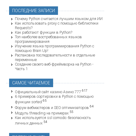
ПОСЛЕДНИЕ ЗАПИСИ
Почему Python считается лучшим языком для ИИ
Как использовать proxy с помощью библиотеки
Requests?
Как работают функции в Python?
Топ наиболее востребованных языков
программирования
Изучение языка программирования Python с
помощью Brain Up!
Распаковка последовательности в отдельные
переменные
Создание своего веб-фреймворка на Python -
Часть 1
САМОЕ ЧИТАЕМОЕ
617
Официальный сайт казино Азино 777
6 примеров сортировки в Python с помощью
65
функции sorted
64
Форум вебмастеров и SEO оптимизаторов
55
Модуль threading на примерах
Как используется ssl comodo: безопасность
54
личных данных