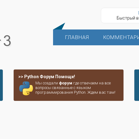
Быстрый в
ГЛАВНАЯ
КОММЕНТАР
>> Python Форум Помощи!
Мы создали
форум
где отвечаем на все
вопросы связанные с языком
программирования Python. Ждем вас там!