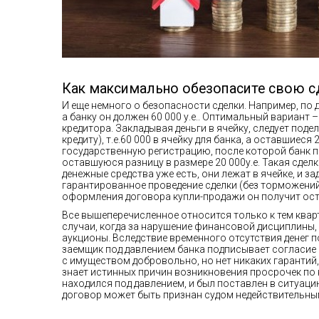
Как максимально обезопасите свою с
И еще немного о безопасности сделки. Например, по д
а банку он должен 60 000 у.е.. Оптимальный вариант 
кредитора. Закладывая деньги в ячейку, следует поде
кредиту), т.е.60 000 в ячейку для банка, а оставшиеся
государственную регистрацию, после которой банк пол
оставшуюся разницу в размере 20 000у.е. Такая сделка
денежные средства уже есть, они лежат в ячейке, и з
гарантированное проведение сделки (без торможений 
оформления договора купли-продажи он получит ос
Все вышеперечисленное относится только к тем квар
случаи, когда за нарушение финансовой дисциплины,
аукционы. Вследствие временного отсутствия денег 
заемщик под давлением банка подписывает согласие 
с имуществом добровольно, но нет никаких гарантий, 
знает истинных причин возникновения просрочек по 
находился под давлением, и был поставлен в ситуац
договор может быть признан судом недействительны