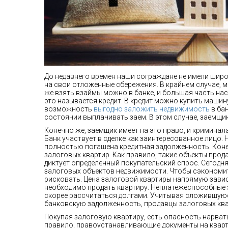
До недавнего времен наши сограждане не имели широк
на свои отложенные сбережения. В крайнем случае, 
же взять взаймы можно в банке, и большая часть на
это называется кредит. В кредит можно купить машину
возможность
выгодно заложить недвижимость
в ба
состоянии выплачивать заем. В этом случае, заемщи
Конечно же, заемщик имеет на это право, и криминала
Банк участвует в сделке как заинтересованное лицо. Н
полностью погашена кредитная задолженность. Конеч
залоговых квартир. Как правило, такие объекты про
диктует определенный покупательский спрос. Сегодня
залоговых объектов недвижимости. Чтобы сэкономи
рисковать. Цена залоговой квартиры напрямую завис
необходимо продать квартиру. Неплатежеспособные
скорее рассчитаться долгами. Учитывая сложившуюс
банковскую задолженность, продавцы залоговых квар
Покупая залоговую квартиру, есть опасность нарват
правило, правоустанавливающие документы на квартир