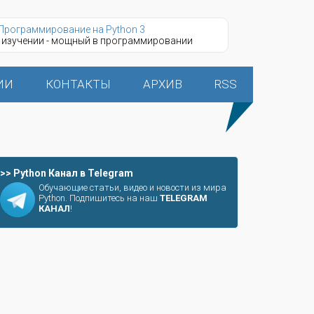
Программирование на Python 3
 изучении - мощный в программировании
ИИ
КОНТАКТЫ
АРХИВ
RSS
>> Python Канал в Telegram
Обучающие статьи, видео и новости из мира
Python. Подпишитесь на наш
TELEGRAM
КАНАЛ
!