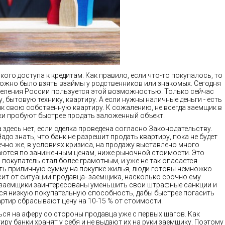
ого доступа к кредитам. Как правило, если что-то покупалось, то
можно было взять взаймы у родственников или знакомых. Сегодня
селения России пользуется этой возможностью. Только сейчас
, бытовую технику, квартиру. А если нужны наличные деньги - есть
нк свою собственную квартиру. К сожалению, не всегда заемщик в
ки пробуют быстрее продать заложенный объект.
 здесь нет, если сделка проведена согласно Законодательству.
адо знать, что банк не разрешит продать квартиру, пока не будет
но же, в условиях кризиса, на продажу выставлено много
даются по заниженным ценам, ниже рыночной стоимости. Это
 покупатель стал более грамотным, и уже не так опасается
ть приличную сумму на покупке жилья, люди готовы немножко
ит от ситуации продавца- заемщика, насколько срочно ему
 заемщики заинтересованы уменьшить свои штрафные санкции и
я низкую покупательную способность, дабы быстрее погасить
тир сбрасывают цену на 10-15 % от стоимости.
ься на аферу со стороны продавца уже с первых шагов. Как
у банки хранят у себя и не выдают их на руки заемщику. Поэтому