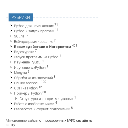
РУБРИКИ
71
Python для начинающих
16
Python и запуск програм
12
SQLite
7
Веб-программирование
401
Взаимодействие с Интернетом
7
Видео уроки
4
Запуск программ на Python
12
Изучение PyQt5
1
Изучение wxPython
8
Модули
3
Обработка исключений
190
Общие вопросы
12
ООП на Python
30
Примеры Python
1
Структуры и алгоритмы данных
4
Работа с изображениями
8
Разработка интернет-приложений
Мгновенные займы
от проверенных МФО онлайн на
карту