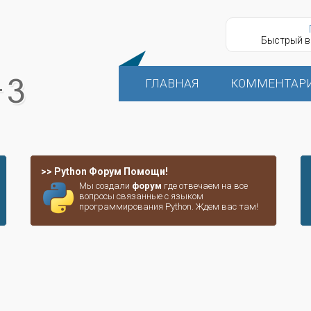
Быстрый в
ГЛАВНАЯ
КОММЕНТАР
>> Python Форум Помощи!
Мы создали
форум
где отвечаем на все
вопросы связанные с языком
программирования Python. Ждем вас там!