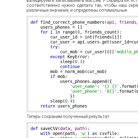
валидируем и записываем в массив. У сервера ВК ес
соответственно нужно сделать так, чтобы наш скр
различные значение, и определены оптимальные.
def
find_correct_phone_numbers
(api, friends
    users_phones = []

for
 i 
in
 range(
0
, friends_count):

        cur_user_id = int(friends[i])

        cur_user = api.users.get(user_id=cu
try
:

            cur_mob = cur_user[
0
][
'mobile_p
except
 KeyError:

            sleep(
0.3
)

continue
        mob = norm_mob(cur_mob)

if
 mob:

            users_phones.append({

'user_name'
: 
'{} {}'
.format
'user_phone'
: 
'8{}'
.format(m
                })

        sleep(
0.4
)

return
 users_phones
Теперь сохраним полученный результат.
def
saveCSV
(data, path)
:
with
 open(path, 
'w'
) 
as
 csvfile:
