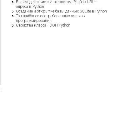
Взаимодействие с Интернетом. Разбор URL-
d)

адреса в Python
Создание и открытие базы данных SQLite в Python
Топ наиболее востребованных языков
программирования
Свойства класса - ООП Python
л