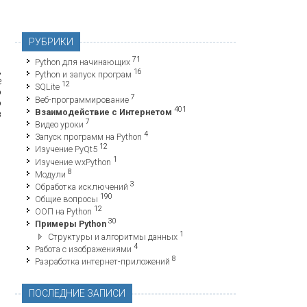
РУБРИКИ
71
Python для начинающих
,
16
Python и запуск програм
е
12
SQLite
о
7
Веб-программирование
ю
401
Взаимодействие с Интернетом
в
7
Видео уроки
4
Запуск программ на Python
12
Изучение PyQt5
1
Изучение wxPython
8
Модули
3
Обработка исключений
190
Общие вопросы
12
ООП на Python
30
Примеры Python
1
Структуры и алгоритмы данных
4
Работа с изображениями
8
Разработка интернет-приложений
ПОСЛЕДНИЕ ЗАПИСИ