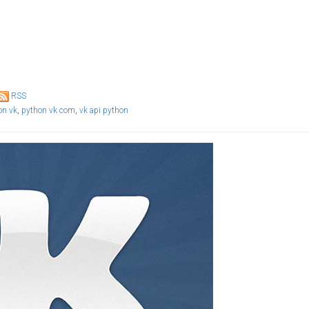
RSS
on vk
,
python vk com
,
vk api python