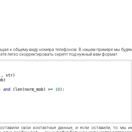
ящая к общему виду номера телефонов. В нашем примере мы буде
ете легко скорректировать скрипт под нужный вам формат.
'
, str)

b)

) 
and
 (len(norm_mob) >= 
10
):

 оставили свои контактные данные, и если оставили, то мы и