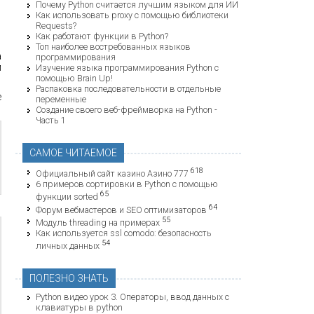
Почему Python считается лучшим языком для ИИ
Как использовать proxy с помощью библиотеки
Requests?
Как работают функции в Python?
Топ наиболее востребованных языков
а
программирования
м
Изучение языка программирования Python с
помощью Brain Up!
Распаковка последовательности в отдельные
е
переменные
Создание своего веб-фреймворка на Python -
Часть 1
САМОЕ ЧИТАЕМОЕ
618
Официальный сайт казино Азино 777
6 примеров сортировки в Python с помощью
65
функции sorted
64
Форум вебмастеров и SEO оптимизаторов
55
Модуль threading на примерах
Как используется ssl comodo: безопасность
54
личных данных
ПОЛЕЗНО ЗНАТЬ
Python видео урок 3. Операторы, ввод данных с
клавиатуры в python