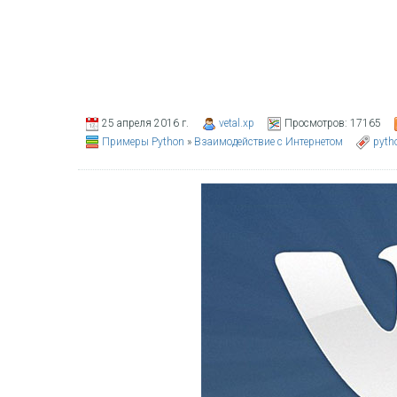
25 апреля 2016 г.
vetal.xp
Просмотров:
17165
Примеры Python
»
Взаимодействие с Интернетом
pyth