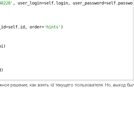
40228'
, user_login=self.login, user_password=self.passwor
_id=self.id, order=
'hints'
)

i)

)

жное решение, как взять id текущего пользователя. Но, выход бы