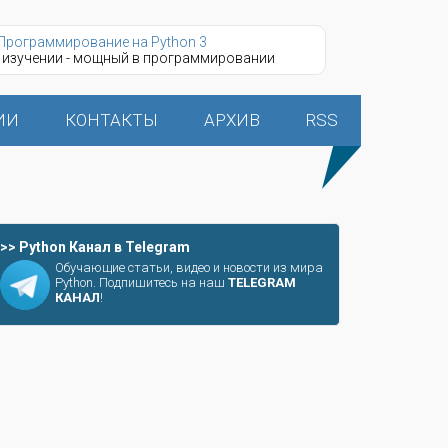
Программирование на Python 3
 изучении - мощный в программировании
ИИ
КОНТАКТЫ
АРХИВ
RSS
>> Python Канал в Telegram
Обучающие статьи, видео и новости из мира
Python. Подпишитесь на наш
TELEGRAM
КАНАЛ
!