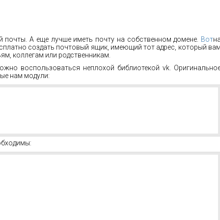
й почты. А еще лучше иметь почту на собственном домене.
Вот
н
есплатно создать почтовый ящик, имеющий тот адрес, который ва
ьям, коллегам или родственникам.
можно воспользоваться неплохой библиотекой vk. Оригинально
ные нам модули:
обходимы: