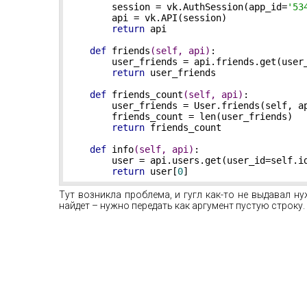
        session = vk.AuthSession(app_id=
'53
        api = vk.API(session)

return
 api

def
friends
(self, api)
:
        user_friends = api.friends.get(user
return
 user_friends

def
friends_count
(self, api)
:
        user_friends = User.friends(self, ap
        friends_count = len(user_friends)

return
 friends_count

def
info
(self, api)
:
        user = api.users.get(user_id=self.id
return
 user[
0
]
Тут возникла проблема, и гугл как-то не выдавал ну
найдет – нужно передать как аргумент пустую строку.