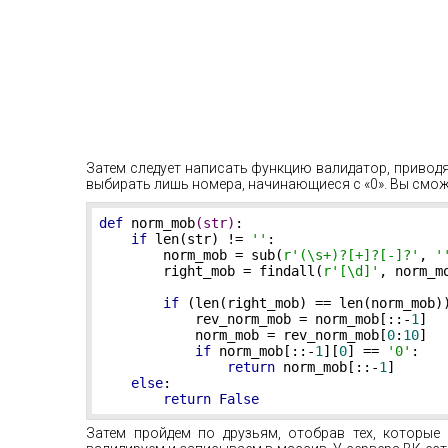
Затем следует написать функцию валидатор, привод
выбирать лишь номера, начинающиеся с «0». Вы смож
def
norm_mob
(str)
:
if
 len(str) != 
''
:

        norm_mob = sub(
r'(\s+)?[+]?[-]?'
, 
'
        right_mob = findall(
r'[\d]'
, norm_mo
if
 (len(right_mob) == len(norm_mob)
            rev_norm_mob = norm_mob[::-
1
]

            norm_mob = rev_norm_mob[
0
:
10
]

if
 norm_mob[::-
1
][
0
] == 
'0'
:

return
 norm_mob[::-
1
]

else
:

return
False
Затем пройдем по друзьям, отобрав тех, которые