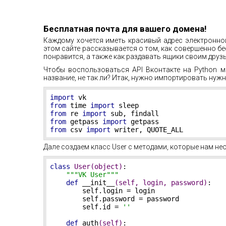
Бесплатная почта для вашего домена!
Каждому хочется иметь красивый адрес электронно
этом сайте рассказывается о том, как совершенно б
понравится, а также как раздавать ящики своим друз
Чтобы воспользоваться API Вконтакте на Python 
название, не так ли? Итак, нужно импортировать нуж
import
from
 time 
import
from
 re 
import
from
 getpass 
import
from
 csv 
import
 writer, QUOTE_ALL
Дале создаем класс User с методами, которые нам не
class
User
(object)
:
"""VK User"""
def
__init__
(self, login, password)
:
        self.login = login

        self.password = password

        self.id = 
''
def
auth
(self)
: