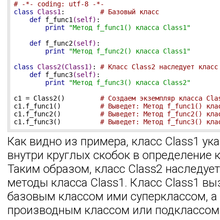
# -*- coding: utf-8 -*-
class
Class1
:
# Базовый класс
def
f_func1
(self)
:
print
"Метод f_func1() класса Class1"
def
f_func2
(self)
:
print
"Метод f_func2() класса Class1"
class
Class2
(Class1)
:
# Класс Class2 наследует класс
def
f_func3
(self)
:
print
"Метод f_func3() класса Class2"
c1 = Class2()         
# Создаем экземпляр класса Cla
c1.f_func1()          
# Выведет: Метод f_func1() кла
c1.f_func2()          
# Выведет: Метод f_func2() кла
c1.f_func3()          
# Выведет: Метод f_func3() кла
Как видно из примера, класс Class1 ук
внутри круглых скобок в определение к
Таким образом, класс Class2 наследует
методы класса Class1. Класс Class1 в
базовым классом ими суперклассом, а к
производным классом или подклассом