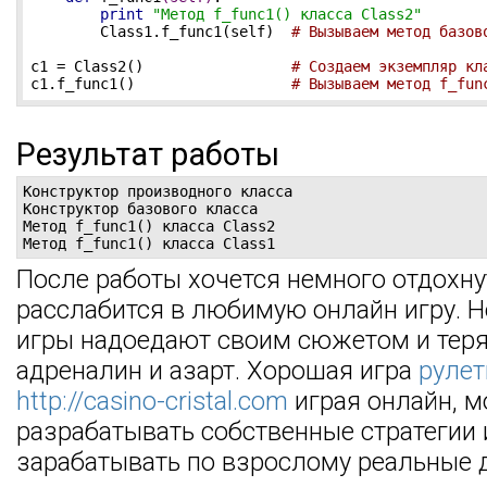
print
"Метод f_func1() класса Class2"
        Class1.f_func1(self)  
# Вызываем метод базов
c1 = Class2()                 
# Создаем экземпляр кл
c1.f_func1()                  
# Вызываем метод f_fun
Результат работы
Конструктор производного класса

Конструктор базового класса

Метод f_func1() класса Class2

Метод f_func1() класса Class1
После работы хочется немного отдохну
расслабится в любимую онлайн игру. Н
игры надоедают своим сюжетом и тер
адреналин и азарт. Хорошая игра
рулет
http://casino-cristal.com
играя онлайн, 
разрабатывать собственные стратегии 
зарабатывать по взрослому реальные д