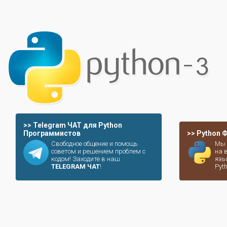
>> Telegram ЧАТ для Python
Программистов
>> Python
Свободное общение и помощь
Мы 
советом и решением проблем с
на 
кодом! Заходите в наш
язы
TELEGRAM ЧАТ
!
Pyt