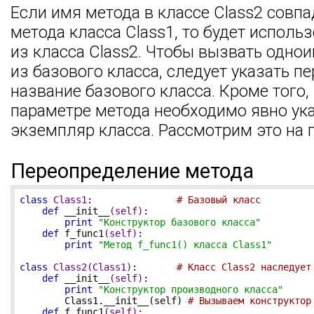
Если имя метода в классе Class2 совп
метода класса Class1, то будет исполь
из класса Class2. Чтобы вызвать одно
из базового класса, следует указать п
название базового класса. Кроме того,
параметре метода необходимо явно ука
экземпляр класса. Рассмотрим это на 
Переопределение метода
class
Class1
:
# Базовый класс
def
__init__
(self)
:
print
"Конструктор базового класса"
def
f_func1
(self)
:
print
"Метод f_func1() класса Class1"
class
Class2
(Class1)
:
# Класс Class2 наследует
def
__init__
(self)
:
print
"Конструктор производного класса"
        Class1.__init__(self) 
# Вызываем конструктор
def
f_func1
(self)
: