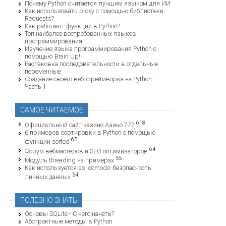
Почему Python считается лучшим языком для ИИ
Как использовать proxy с помощью библиотеки
Requests?
Как работают функции в Python?
Топ наиболее востребованных языков
программирования
Изучение языка программирования Python с
помощью Brain Up!
Распаковка последовательности в отдельные
переменные
Создание своего веб-фреймворка на Python -
Часть 1
САМОЕ ЧИТАЕМОЕ
618
Официальный сайт казино Азино 777
6 примеров сортировки в Python с помощью
65
функции sorted
64
Форум вебмастеров и SEO оптимизаторов
55
Модуль threading на примерах
Как используется ssl comodo: безопасность
54
личных данных
ПОЛЕЗНО ЗНАТЬ
Основы SQLite - С чего начать?
Абстрактные методы в Python