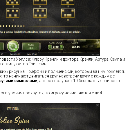
овести Уэллса: Флору Кренли и доктора Кренли, Артура Кэмпа и
лго жил доктор Гриффин.
их» рисунка: Гриффин и полицейский, который за ним гоняется.
 то начинают двигаться друг навстречу другу с каждым ре-
ругими символами
, а игрок получает 10 бесплатных спинов в
ого уровня прокруток, то игроку начисляются еще 4