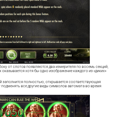
боку от слотов появляются два измерителя по восемь секций,
х оказывается хотя бы одно изображение каждого из «диких»
лей заполнится полностью, открывается соответствующая
т подменять все другие виды символов автомата во время