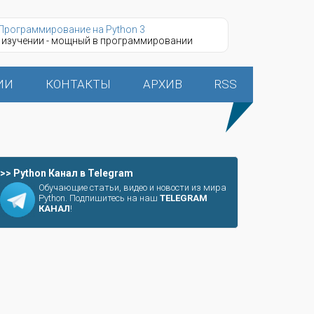
Программирование на Python 3
 изучении - мощный в программировании
ИИ
КОНТАКТЫ
АРХИВ
RSS
>> Python Канал в Telegram
Обучающие статьи, видео и новости из мира
Python. Подпишитесь на наш
TELEGRAM
КАНАЛ
!