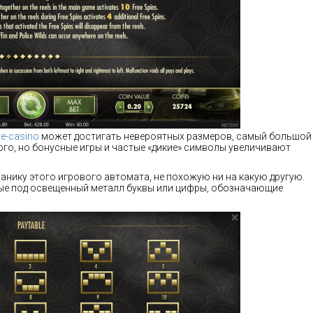
le-casino
может достигать невероятных размеров, самый большой
ого, но бонусные игры и частые «дикие» символы увеличивают
анику этого игрового автомата, не похожую ни на какую другую.
ые под освещенный металл буквы или цифры, обозначающие