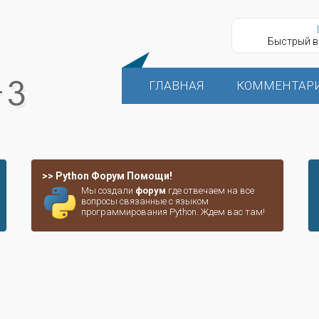
Быстрый в
ГЛАВНАЯ
КОММЕНТАР
>> Python Форум Помощи!
Мы создали
форум
где отвечаем на все
вопросы связанные с языком
программирования Python. Ждем вас там!