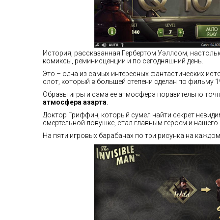
История, рассказанная Гербертом Уэллсом, настольк
комиксы, реминисценции и по сегодняшний день.
Это – одна из самых интересных фантастических исто
слот, который в большей степени сделан по фильму 19
Образы игры и сама ее атмосфера поразительно точно 
атмосфера азарта
.
Доктор Гриффин, который сумел найти секрет невидим
смертельной ловушке, стал главным героем и нашего
На пяти игровых барабанах по три рисунка на каждом