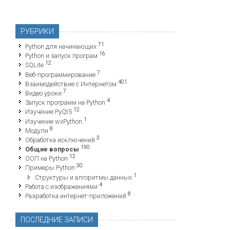
РУБРИКИ
71
Python для начинающих
16
Python и запуск програм
12
SQLite
7
Веб-программирование
401
Взаимодействие с Интернетом
7
Видео уроки
4
Запуск программ на Python
12
Изучение PyQt5
1
Изучение wxPython
8
Модули
3
Обработка исключений
190
Общие вопросы
12
ООП на Python
30
Примеры Python
1
Структуры и алгоритмы данных
4
Работа с изображениями
8
Разработка интернет-приложений
ПОСЛЕДНИЕ ЗАПИСИ